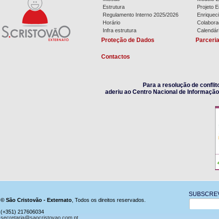
Estrutura
Projeto E
Regulamento Interno 2025/2026
Enriqueci
Horário
Colaboraç
Infra estrutura
Calendár
Proteção de Dados
Parceri
Contactos
Para a resolução de confli
aderiu ao Centro Nacional de Informação
SUBSCRE
© São Cristovão - Externato
, Todos os direitos reservados.
(+351) 217606034
secretaria@saocristovao.com.pt