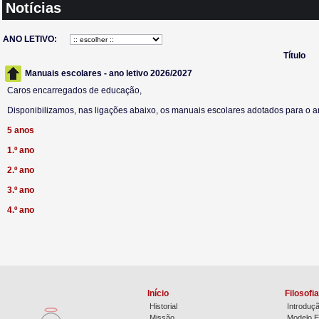
Notícias
ANO LETIVO:
Título
Manuais escolares - ano letivo 2026/2027
Caros encarregados de educação,
Disponibilizamos, nas ligações abaixo, os manuais escolares adotados para o a
5 anos
1.º ano
2.º ano
3.º ano
4.º ano
Início
Filosofi
Historial
Introduç
Missão
Modelo E